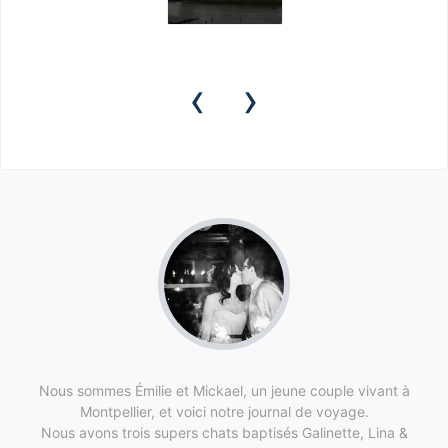
‹
›
Nous sommes Émilie et Mickael, un jeune couple vivant à
Montpellier, et voici notre journal de voyage.
Nous avons trois supers chats baptisés Galinette, Lina &