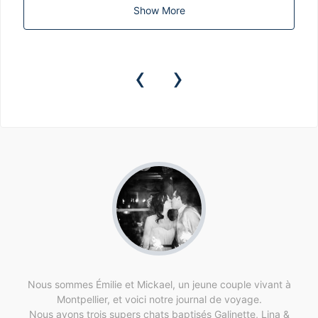
Show More
‹
›
Nous sommes Émilie et Mickael, un jeune couple vivant à
Montpellier, et voici notre journal de voyage.
Nous avons trois supers chats baptisés Galinette, Lina &