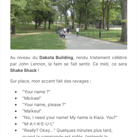
Au niveau du
Dakota Building
, rendu tristement célèbre
par John Lennon, la faim se fait sentir. Ce midi, ce sera
Shake Shack
!
Sur place, mon accent fait des ravages :
"Your name ?"
"Mickael"
"Your name, please ?"
"Maïkeul"
"No, I need your name! My name is Kiara. You?"
"M-A-I-K-E-U-L"
"Really? Okay..." Quelques minutes plus tard,
quand la commande est prête, j'entends la